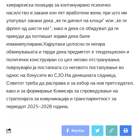
хиерархиска позиција за континуирано психичко
насилство и закани кон пет вработени жени, при што им
упатувал закани дека „ќе ги дигнел на клоци“ или „ќе ги
фрлел од шести кат“, како и дека се обидувал да ги
принуди да потпишат изјави дека биле
изманипулирани.Хајрулахи целосно ги негира
обвинувањата и тврди дека предметот е тенденциозен и
политички конструиран со цел негово отстранување,
поврзувајќи ја постапката со неговото постапување во
однос на бонусите во СЈО.На денешната седница,
Советот треба да расправа и за избор на нов претседател,
како и за формирање Комисија за спроведување на
стратегијата за комуникација и транспарентност за
периодот 2025–2028 година.
Фејсбук