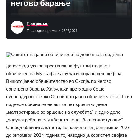
негово барање
Претрес.мк
Последни промени 09/12/2025
Советот на јавни обвинители на денешната седница
донесе одлука за престанок на функцијата јавен
обвинител на Мустафа Хајрулахи, поранешен шеф на
Вишото јавно обвинителство во Скопје, по негово
сопствено барање.Хајрулахи претходно беше
суспендиран, откако Основното јавно обвинителство Штип
поднесе обвинителен акт за пет кривични дела
„малтретирање во вршење на службата“ и едно дело
„злоупотреба на службената положба и овластување“.
Според обвинителството, во периодот од септември 2023
до октомври 2024 година тој наводно ја користел својата