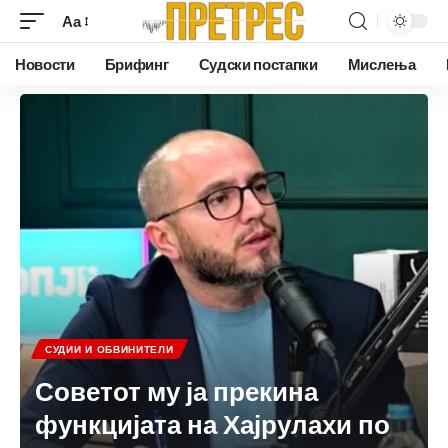
Аа
Новости
Брифинг
Судски постапки
Мислења
СУДИИ И ОБВИНИТЕЛИ
Советот му ја прекина
функцијата на Хајрулахи по