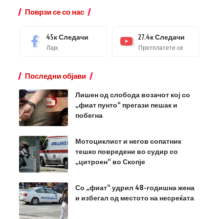
Поврзи се со нас
45к
Следачи
27.4к
Следачи
Лајк
Претплатете се
Последни објави
Лишен од слобода возачот кој со
„фиат пунто“ прегази пешак и
побегна
Мотоциклист и негов сопатник
тешко повредени во судир со
„цитроен“ во Скопје
Со „фиат“ удрил 48-годишна жена
и избегал од местото на несреќата