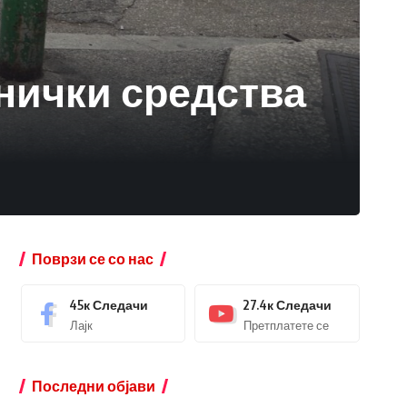
нички средства
Поврзи се со нас
45к
Следачи
27.4к
Следачи
Лајк
Претплатете се
Последни објави