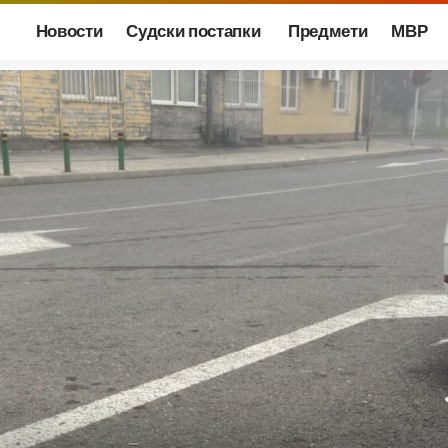
Новости
Судски постапки
Предмети
МВР