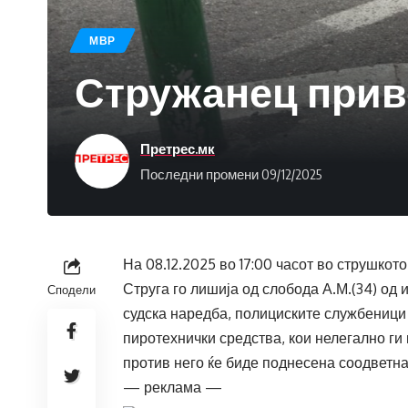
МВР
Стружанец прив
Претрес.мк
Последни промени 09/12/2025
На 08.12.2025 во 17:00 часот во струшко
Струга го лишија од слобода А.М.(34) од 
Сподели
судска наредба, полициските службеници
пиротехнички средства, кои нелегално ги
против него ќе биде поднесена соодветна
— реклама —