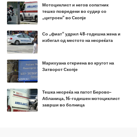
Мотоциклист и негов сопатник
тешко повредени во судир со
„цитроен“ во Скопје
Со „фиат“ удрил 48-годишна жена и
избегал од местото на несреќата
Марихуана откриена во кругот на
Затворот Скопје
Тешка несреќа на патот Берово–
Абланица, 16-годишен мотоциклист
заврши во болница