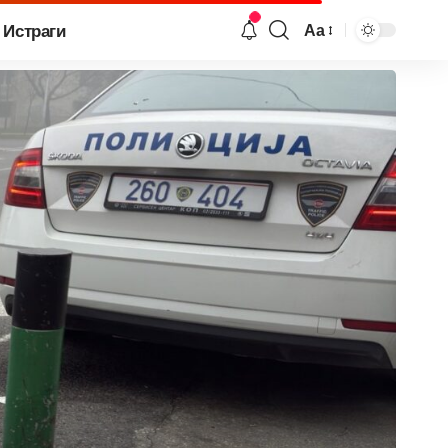
Истраги
Аа