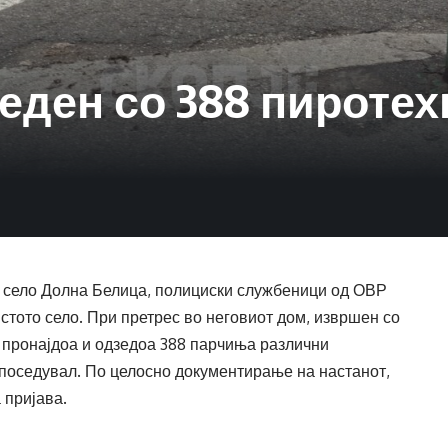
еден со 388 пиротех
то село Долна Белица, полициски службеници од ОВР
истото село. При претрес во неговиот дом, извршен со
 пронајдоа и одзедоа 388 парчиња различни
 поседувал. По целосно документирање на настанот,
 пријава.