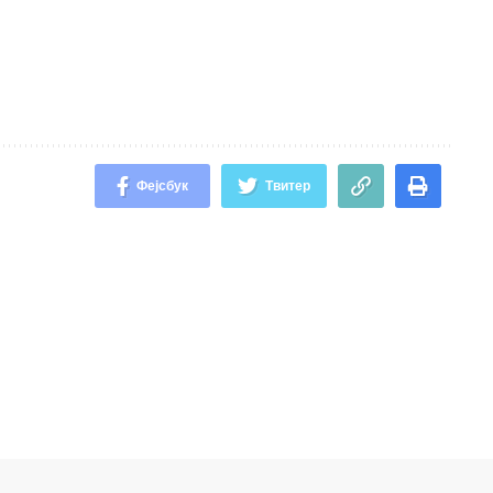
Фејсбук
Твитер