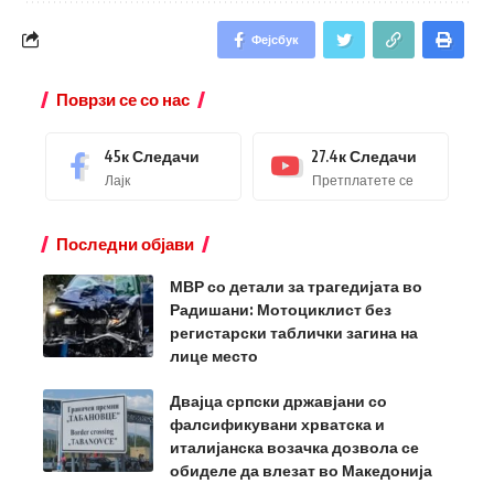
Фејсбук
Поврзи се со нас
45к
Следачи
27.4к
Следачи
Лајк
Претплатете се
Последни објави
МВР со детали за трагедијата во
Радишани: Мотоциклист без
регистарски таблички загина на
лице место
Двајца српски државјани со
фалсификувани хрватска и
италијанска возачка дозвола се
обиделе да влезат во Македонија