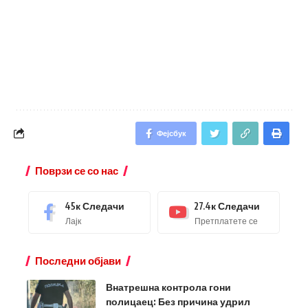
Фејсбук
Поврзи се со нас
45к
Следачи
27.4к
Следачи
Лајк
Претплатете се
Последни објави
Внатрешна контрола гони
полицаец: Без причина удрил