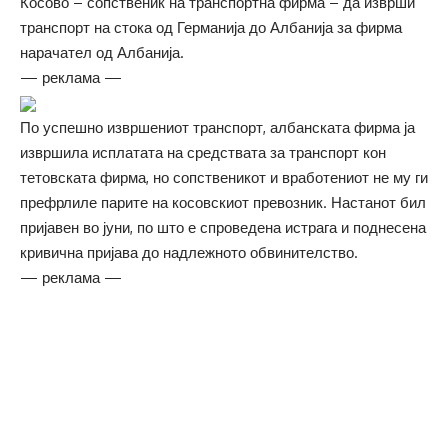
Косово – сопственик на транспортна фирма – да изврши
транспорт на стока од Германија до Албанија за фирма
нарачател од Албанија.
— реклама —
По успешно извршениот транспорт, албанската фирма ја
извршила исплатата на средствата за транспорт кон
тетовската фирма, но сопственикот и вработениот не му ги
префрлиле парите на косовскиот превозник. Настанот бил
пријавен во јуни, по што е спроведена истрага и поднесена
кривична пријава до надлежното обвинителство.
— реклама —