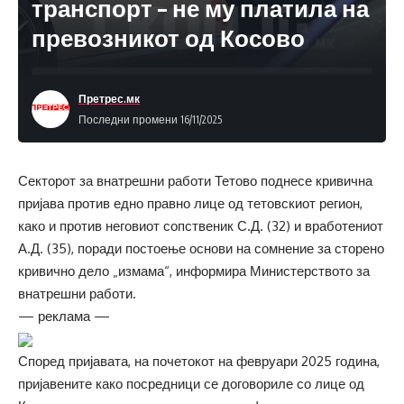
транспорт – не му платила на
превозникот од Косово
Претрес.мк
Последни промени 16/11/2025
Секторот за внатрешни работи Тетово поднесе кривична
пријава против едно правно лице од тетовскиот регион,
како и против неговиот сопственик С.Д. (32) и вработениот
А.Д. (35), поради постоење основи на сомнение за сторено
кривично дело „измама“, информира Министерството за
внатрешни работи.
— реклама —
Според пријавата, на почетокот на февруари 2025 година,
пријавените како посредници се договориле со лице од