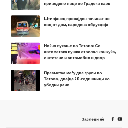
приведено лице во Градски парк
Штипјанец пронајден починат во
својот дом, наредена обдукција
Ноќно пукање во Тетово: Со
автоматска пушка стрелал кон куќа,
оштетени и автомобил и двор
Пресметка меѓу две групи во
Тетово, двајца 20-годишници со
убодни рани
Заследи нѐ