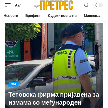
Аа
Новости
Брифинг
Судски постапки
Мислења
МВР
Тетовска фирма пријавена за
измама со меѓународен