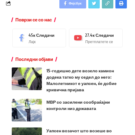
Фејсбук
Поврзи се со нас
45к
Следачи
27.4к
Следачи
Лајк
Претплатете се
Последни објави
15-годишно дете возело камион
додека татко му седел до него:
Малолетникот е уапсен, ќе добие
кривична пријава
МВР со засилени сообраќајни
контроли низ државата
Уапсен возачот што возеше во