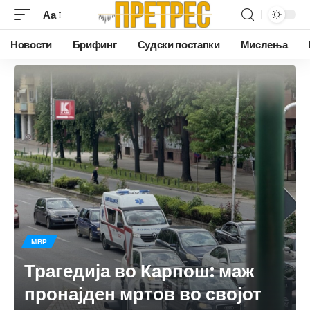
Аа
Новости
Брифинг
Судски постапки
Мислења
МВР
Трагедија во Карпош: маж
пронајден мртов во својот