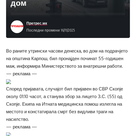
дом
Претрес.мк
Последни промени 16/11/2025
Во раните утрински часови денеска, во дом на подрачјето
на општина Карпош, бил пронајден починат 55-годишен
маж, информира Министерството за внатрешни работи.
— реклама —
Според пријавата, случајот бил пријавен во СВР Скопје
околу 01:10 часот, а станува збор за лицето З.С. (55) од
Скопје. Екипа на Итната медицинска помош излегла на
местото и констатирала смрт без видливи траги на
насилство.
— реклама —