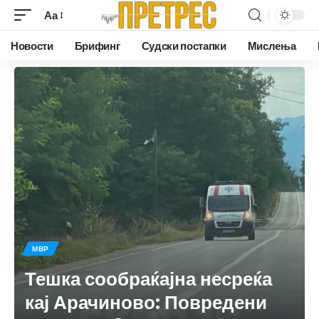
Аа
Новости
Брифинг
Судски постапки
Мислења
МВР
Тешка сообраќајна несреќа
кај Арачиново: Повредени