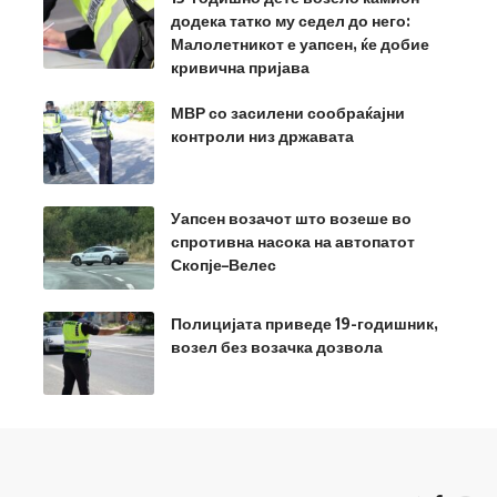
додека татко му седел до него:
Малолетникот е уапсен, ќе добие
кривична пријава
МВР со засилени сообраќајни
контроли низ државата
Уапсен возачот што возеше во
спротивна насока на автопатот
Скопје–Велес
Полицијата приведе 19-годишник,
возел без возачка дозвола