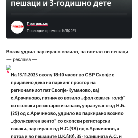
пешаци и 3-годишно дете
Претрес.мк
Последни промени 14/11/2025
Возач удрил паркирано возило, па влетал во пешаци
— реклама —
На 13.11.2025 околу 18:10 часот во СВР Скопје е
пријавено дека на паркинг простор на
регионалниот пат Скопје-Куманово, кај
с.Арачиново, патничко возило „фолксваген голф“
со скопски регистарски ознаки, управувано од Н.Б.
(29) од с.Арачиново, удрило во паркирано возило
„фолксваген венто“ со скопски регистарски
ознаки, паркирано од Н.С.(38) од с.Арачиново, а
потоа и во пешаците Џ.К.(30), 35-годишната А.С. и