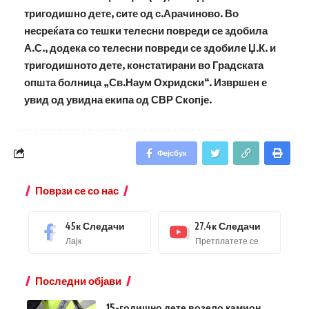
тригодишно дете, сите од с.Арачиново. Во
несреќата со тешки телесни повреди се здобила
А.С., додека со телесни повреди се здобиле Џ.К. и
тригодишното дете, констатирани во Градската
општа болница „Св.Наум Охридски“. Извршен е
увид од увидна екипа од СВР Скопје.
Фејсбук
Поврзи се со нас
45к
Следачи
27.4к
Следачи
Лајк
Претплатете се
Последни објави
15-годишно дете возело камион