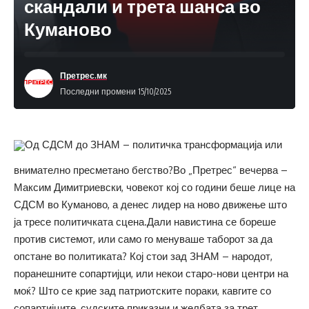
скандали и трета шанса во
Куманово
Претрес.мк
Последни промени 15/10/2025
Од СДСМ до ЗНАМ – политичка трансформација или
внимателно пресметано бегство?Во „Претрес“ вечерва –
Максим Димитриевски, човекот кој со години беше лице на
СДСМ во Куманово, а денес лидер на ново движење што
ја тресе политичката сцена.Дали навистина се бореше
против системот, или само го менуваше таборот за да
опстане во политиката? Кој стои зад ЗНАМ – народот,
поранешните сопартијци, или некои старо-нови центри на
моќ? Што се крие зад патриотските пораки, кавгите со
сопартијците, судските приказни и желбата за трет