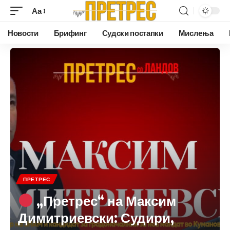
Аа
Новости
Брифинг
Судски постапки
Мислења
ПРЕТРЕС
„Претрес“ на Максим
Димитриевски: Судири,