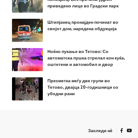
приведено лице во Градски парк
Штипјанец пронајден починат во
својот дом, наредена обдукција
Ноќно пукање во Тетово: Со
автоматска пушка стрелал кон куќа,
оштетени и автомобил и двор
Пресметка меѓу две групи во
Тетово, двајца 20-годишници со
убодни рани
Заследи нѐ