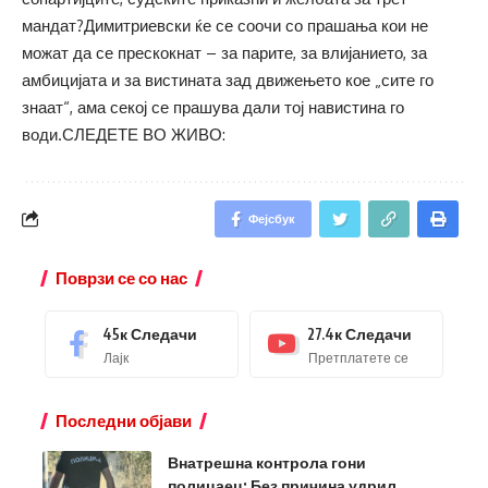
мандат?Димитриевски ќе се соочи со прашања кои не
можат да се прескокнат – за парите, за влијанието, за
амбицијата и за вистината зад движењето кое „сите го
знаат“, ама секој се прашува дали тој навистина го
води.СЛЕДЕТЕ ВО ЖИВО:
Фејсбук
Поврзи се со нас
45к
Следачи
27.4к
Следачи
Лајк
Претплатете се
Последни објави
Внатрешна контрола гони
полицаец: Без причина удрил