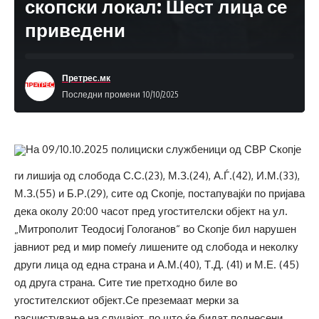
скопски локал: Шест лица се
приведени
Претрес.мк
Последни промени 10/10/2025
На 09/10.10.2025 полициски службеници од СВР Скопје
ги лишија од слобода С.С.(23), М.З.(24), А.Ѓ.(42), И.М.(33),
М.З.(55) и Б.Р.(29), сите од Скопје, постапувајќи по пријава
дека околу 20:00 часот пред угостителски објект на ул.
„Митрополит Теодосиј Гологанов“ во Скопје бил нарушен
јавниот ред и мир помеѓу лишените од слобода и неколку
други лица од една страна и А.М.(40), Т.Д. (41) и М.Е. (45)
од друга страна. Сите тие претходно биле во
угостителскиот објект.Се преземаат мерки за
расчистување на случајот, по што ќе бидат поднесени