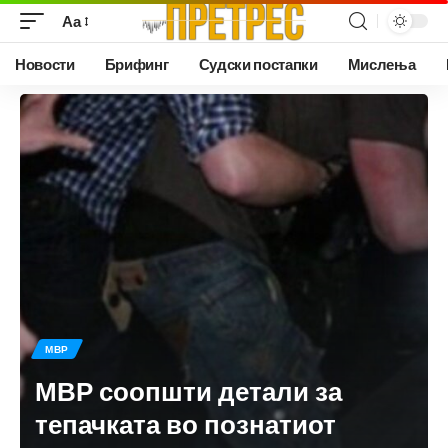
Аа
Новости
Брифинг
Судски постапки
Мислења
МВР
МВР соопшти детали за
тепачката во познатиот