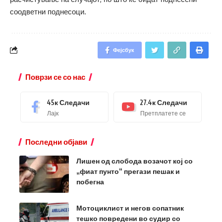
соодветни поднесоци.
Фејсбук
Поврзи се со нас
45к
Следачи
27.4к
Следачи
Лајк
Претплатете се
Последни објави
Лишен од слобода возачот кој со
„фиат пунто“ прегази пешак и
побегна
Мотоциклист и негов сопатник
тешко повредени во судир со