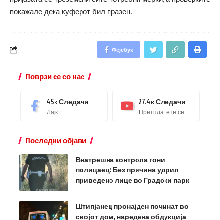
покажале дека куферот бил празен.
Фејсбук
Поврзи се со нас
45к
Следачи
27.4к
Следачи
Лајк
Претплатете се
Последни објави
Внатрешна контрола гони
полицаец: Без причина удрил
приведено лице во Градски парк
Штипјанец пронајден починат во
својот дом, наредена обдукција