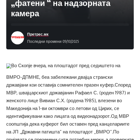
„фатени “ на надзорната
камера
Претрес.мк
Последни промени 09/10/2025
Во Скопје вчера, на плоштадот пред седиштето на
ВМРО-ДПМНЕ, беа забележани двајца странски
државјани кои оставија сомнителен празен куфер.Според
МВР, швајцарскиот државјанин Рафаел С. (роден 1987) и
женското лице Вивиан С.Х. (родена 1985), влезени во
Македонија на 1-ви октомври со летови од Цирих, се
идентификувани како лицата од видеонадзорот.Од МВР
соопштија дека куферот бил оставен пред канцелариите
на ЈП „Државни патишта“ на плоштадот „ВМРО“.По
пријавата се преземени сите потребни мерки, а проверките