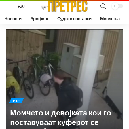
Аа
Новости
Брифинг
Судски постапки
Мислења
МВР
Момчето и девојката кои го
поставуваат куферот се