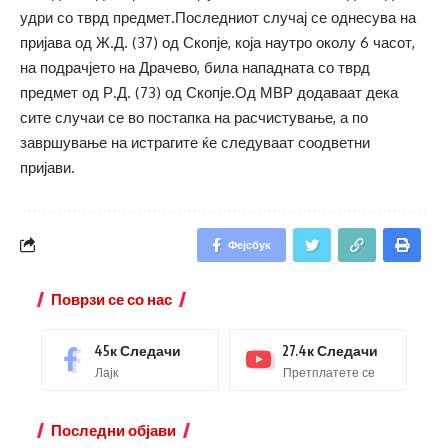
удри со тврд предмет.Последниот случај се однесува на
пријава од Ж.Д. (37) од Скопје, која наутро околу 6 часот,
на подрачјето на Драчево, била нападната со тврд
предмет од Р.Д. (73) од Скопје.Од МВР додаваат дека
сите случаи се во постапка на расчистување, а по
завршување на истрагите ќе следуваат соодветни
пријави.
Фејсбук
Поврзи се со нас
45к
Следачи
27.4к
Следачи
Лајк
Претплатете се
Последни објави