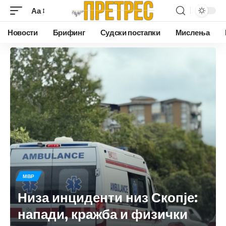
Аа
Новости
Брифинг
Судски постапки
Мислења
МВР
Низа инциденти низ Скопје:
напади, кражба и физички