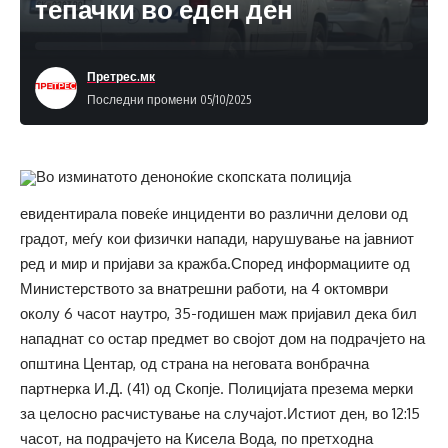
тепачки во еден ден
Претрес.мк
Последни промени 05/10/2025
Во изминатото деноноќие скопската полиција
евидентирала повеќе инциденти во различни делови од
градот, меѓу кои физички напади, нарушување на јавниот
ред и мир и пријави за кражба.Според информациите од
Министерството за внатрешни работи, на 4 октомври
околу 6 часот наутро, 35-годишен маж пријавил дека бил
нападнат со остар предмет во својот дом на подрачјето на
општина Центар, од страна на неговата вонбрачна
партнерка И.Д. (41) од Скопје. Полицијата презема мерки
за целосно расчистување на случајот.Истиот ден, во 12:15
часот, на подрачјето на Кисела Вода, по претходна