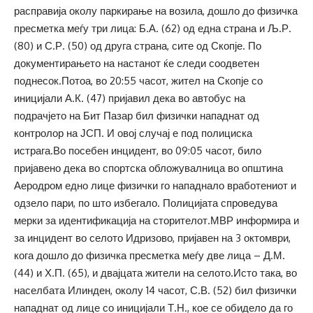
расправија околу паркирање на возила, дошло до физичка
пресметка меѓу три лица: Б.А. (62) од една страна и Љ.Р.
(80) и С.Р. (50) од друга страна, сите од Скопје. По
документирањето на настанот ќе следи соодветен
поднесок.Потоа, во 20:55 часот, жител на Скопје со
иницијали А.К. (47) пријавил дека во автобус на
подрачјето на Бит Пазар бил физички нападнат од
контролор на ЈСП. И овој случај е под полициска
истрага.Во посебен инцидент, во 09:05 часот, било
пријавено дека во спортска обложувалница во општина
Аеродром едно лице физички го нападнало вработениот и
одзело пари, по што избегало. Полицијата спроведува
мерки за идентификација на сторителот.МВР информира и
за инцидент во селото Идризово, пријавен на 3 октомври,
кога дошло до физичка пресметка меѓу две лица – Д.М.
(44) и Х.П. (65), и двајцата жители на селото.Исто така, во
населбата Илинден, околу 14 часот, С.В. (52) бил физички
нападнат од лице со иницијали Т.Н., кое се обидело да го