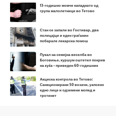
13-годишно момче нападнато од
група малолетници во Тетово
Стан се запали во Гостивар, два
полицајци и еден граѓанин
побарале лекарска помош
Пукал на семејна веселба во
Боговиње, куршум оштетил покрив
на куќа – приведен 60-годишник
Акциска контрола во Тетово:
Санкционирани 50 возачи, уапсено
едно лице и одземени мопед и
тротинет