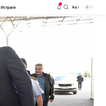
Истраги
Аа