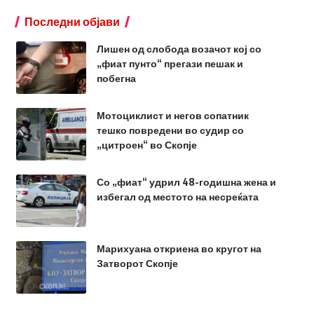
Последни објави
Лишен од слобода возачот кој со
„фиат пунто“ прегази пешак и
побегна
Мотоциклист и негов сопатник
тешко повредени во судир со
„цитроен“ во Скопје
Со „фиат“ удрил 48-годишна жена и
избегал од местото на несреќата
Марихуана откриена во кругот на
Затворот Скопје