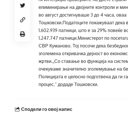
елиминирање на двојните контроли и мин
во август достигнуваше 3 до 4 часа, оваа
Тошковски.Податоците покажуваат дека в
1.602.939 патници, што е за 29% повеќе в
1.247.747 патници.Министерот по посетат
СВР Куманово. Тој посочи дека безбеднос
зголемена откривачка дејност во економс
жртви.„Со ставање во функција на системо
очекуваме значително зголемување на без
Полицијата е целосно подготвена да ги г
процес,“ додаде Тошковски.
Сподели го овој напис