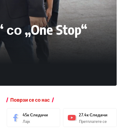
со „One Stop“
Поврзи се со нас
45к
Следачи
27.4к
Следачи
Лајк
Претплатете се