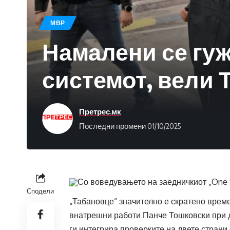
МВР
Намалени се гуж
системот, вели 
Претрес.мк
Последни промени 01/10/2025
Со воведувањето на заедничкиот „One 
Сподели
„Табановце“ значително е скратено врем
внатрешни работи Панче Тошковски при д
ги интегрира проверките на двете страни 