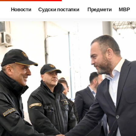
Новости
Судски постапки
Предмети
МВР