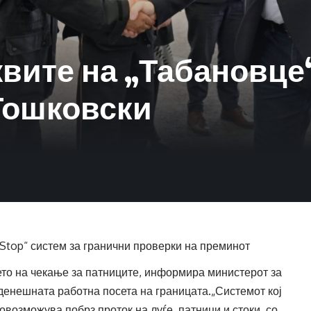
вите на „Табановце“ 
Тошковски
Stop“ систем за гранични проверки на преминот
ето на чекање за патниците, информира министерот за
енешната работна посета на границата.„Системот кој
овозможува побрз проток на луѓе, патници и стоки, со