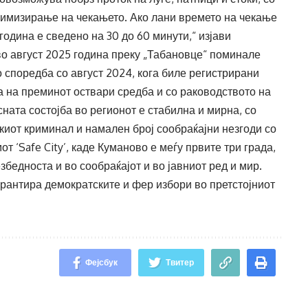
имизирање на чекањето. Ако лани времето на чекање
 година е сведено на 30 до 60 минути,“ изјави
о август 2025 година преку „Табановце“ поминале
о споредба со август 2024, кога биле регистрирани
а на преминот оствари средба и со раководството на
ната состојба во регионот е стабилна и мирна, со
киот криминал и намален број сообраќајни незгоди со
т ‘Safe City’, каде Куманово е меѓу првите три града,
бедноста и во сообраќајот и во јавниот ред и мир.
арантира демократските и фер избори во претстојниот
Фејсбук
Твитер