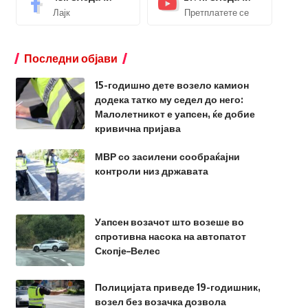
Лајк
Претплатете се
Последни објави
15-годишно дете возело камион
додека татко му седел до него:
Малолетникот е уапсен, ќе добие
кривична пријава
МВР со засилени сообраќајни
контроли низ државата
Уапсен возачот што возеше во
спротивна насока на автопатот
Скопје–Велес
Полицијата приведе 19-годишник,
возел без возачка дозвола