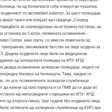
болница, па од болничката соба отишол во пушална.
 осуденикот со автомобил избегал. За шест полицајци
а кријат траги или влијаат врз сведоци.„Според
 Наредбата за спроведување на истражна постапка, на
на установа во Скопје, петмината осомничени –
ово Скопје, како група, со умисла помогнати од
 приправник, овозможиле бегство на лице осудено за
д КЗ. Додека осуденото лице било на медицински
едувано од затворската полиција на КПУ-КПД
а двајца осомничени затворски полицајци, лицето се
посредна близина на болницата. Таму, заедно со
ас, по што осомничените затворски службеници
т да излезе од просторијата и со ПМВ да се даде во
егството кај непосредните старешини во КПУ- КПД
ите од втората смена, туку седеле без осуденото лице
 биле затекнати од полициски службеници од ЕИП при