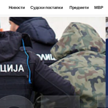
Новости
Судски постапки
Предмети
МВР