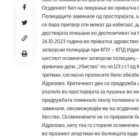
Осудениот бил на лекување во приватна 
Полицајците заминале од просторијата, а
се бара притвор оти можат да избегаат, д
дејствијата опишани во диспозитивот на
26.10.2023 година во приватна здравстве
затворски полицајци при КПУ – КПД Идриз
шестиот осомничен затворски полицаец –
кривично дело „Убиство“ по чл.123 ст.1 о
третман, согласно прописите било обезб
Идризово. Критичниот ден со придружба н
упатило во просторијата за пушење во не
придружбата поминало околу половина ч
заминале, овозможувајќи му на осуденико
бегство. Осомничените не го пријавиле б
Идризово, ниту тоа го сториле осомничен
во празниот апартман во болницата каде