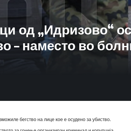
јци од „Идризово“ о
о – наместо во болн
зможиле бегство на лице кое е осудено за убиство.
твото за гонење организиран криминал и корупција.