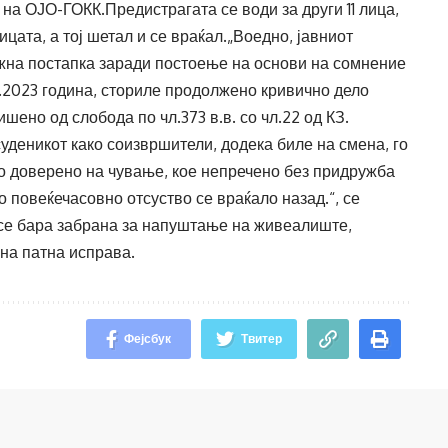
на ОЈО-ГОКК.Предистрагата се води за други 11 лица,
цата, а тој шетал и се враќал.„Воедно, јавниот
ажна постапка заради постоење на основи на сомнение
10.2023 година, сториле продолжено кривично дело
ено од слобода по чл.373 в.в. со чл.22 од КЗ.
суденикот како соизвршители, додека биле на смена, го
о доверено на чување, кое непречено без придружба
о повеќечасовно отсуство се враќало назад.“, се
 се бара забрана за напуштање на живеалиште,
на патна исправа.
Фејсбук
Твитер