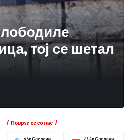
слободиле
ица, тој се шетал
Поврзи се со нас
45к
Следачи
27.4к
Следачи