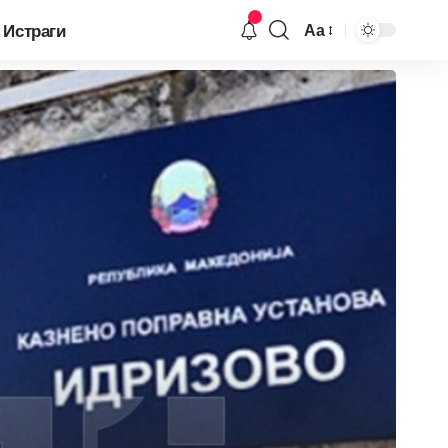
Истраги
Аа