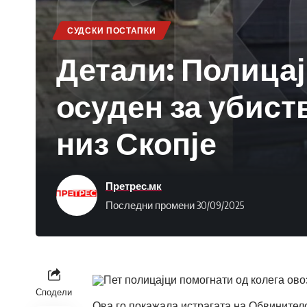
СУДСКИ ПОСТАПКИ
Детали: Полица
осуден за убиств
низ Скопје
Претрес.мк
Последни промени 30/09/2025
Пет полицајци помогнати од колега ово
Сподели
Ова го покажала истрагата на Обвинителс