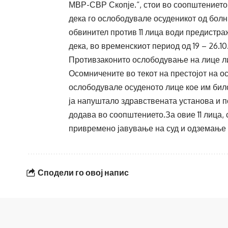
МВР-СВР Скопје.“, стои во соопштението 
дека го ослободувале осуденикот од болни
обвинител против 11 лица води предистр
дека, во временскиот период од 19 – 26.
Противзаконито ослободување на лице лиш
Осомничените во текот на престојот на о
ослободувале осуденото лице кое им бил
ја напуштало здравствената установа и п
додава во соопштението.За овие 11 лица,
привремено јавување на суд и одземање 
Сподели го овој напис