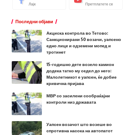
Лајк
Претплатете се
Последни објави
Акциска контрола во Тетово:
Санкционирани 50 возачи, уапсено
едно лице и одземени мопед и
тротинет
15-годишно дете возело камион
додека татко му седел до него:
Малолетникот е уапсен, ќе добие
кривична пријава
МВР со засилени сообраќајни
контроли низ државата
Уапсен возачот што возеше во
спротивна насока на автопатот