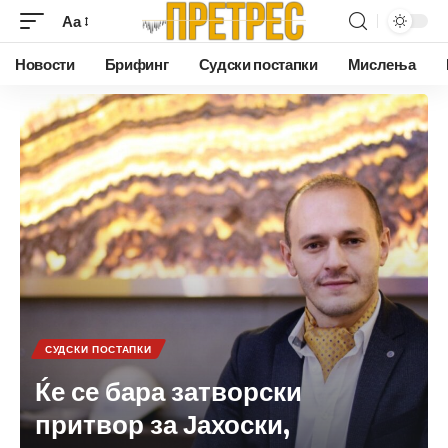
Аа
Новости
Брифинг
Судски постапки
Мислења
СУДСКИ ПОСТАПКИ
Ќе се бара затворски
притвор за Јахоски,