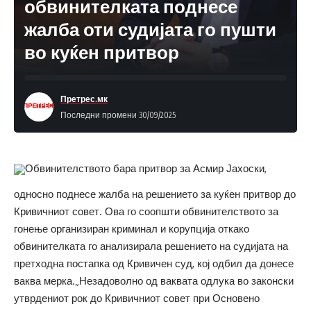
обвинителката поднесе
жалба оти судијата го пушти
во куќен притвор
Претрес.мк
Последни промени 30/09/2025
Обвинителството бара притвор за Асмир Јахоски,
односно поднесе жалба на решението за куќен притвор до
Кривичниот совет. Ова го соопшти обвинителството за
гонење организиран криминал и корупција откако
обвинителката го анализирала решението на судијата на
претходна постапка од Кривичен суд, кој одбил да донесе
ваква мерка.„Незадоволно од ваквата одлука во законски
утврдениот рок до Кривичниот совет при Основено