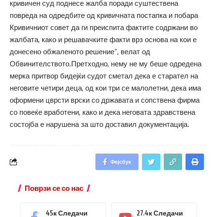
кривичен суд поднесе жалба поради суштествена
повреда на одредбите од кривичната постапка и побара
Кривичниот совет да ги преиспита фактите содржани во
жалбата, како и решавачките факти врз основа на кои е
донесено обжаленото решение“, велат од
Обвинителството.Претходно, нему не му беше одредена
мерка притвор бидејќи судот сметал дека е старател на
неговите четири деца, од кои три се малолетни, дека има
оформени цврсти врски со државата и сопствена фирма
со повеќе вработени, како и дека неговата здравствена
состојба е нарушена за што доставил документација.
Фејсбук
Поврзи се со нас
45к
Следачи
27.4к
Следачи