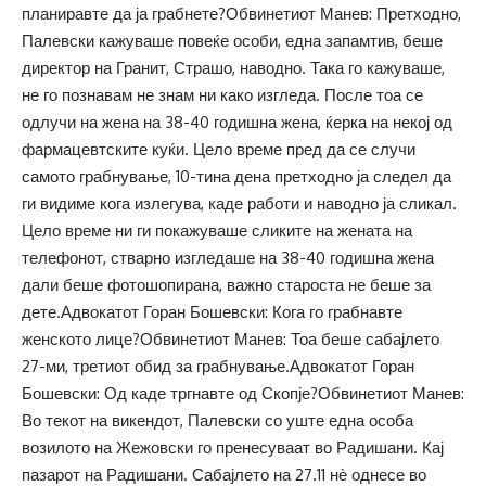
планиравте да ја грабнете?Обвинетиот Манев: Претходно,
Палевски кажуваше повеќе особи, една запамтив, беше
директор на Гранит, Страшо, наводно. Така го кажуваше,
не го познавам не знам ни како изгледа. После тоа се
одлучи на жена на 38-40 годишна жена, ќерка на некој од
фармацевтските куќи. Цело време пред да се случи
самото грабнување, 10-тина дена претходно ја следел да
ги видиме кога излегува, каде работи и наводно ја сликал.
Цело време ни ги покажуваше сликите на жената на
телефонот, стварно изгледаше на 38-40 годишна жена
дали беше фотошопирана, важно староста не беше за
дете.Адвокатот Горан Бошевски: Кога го грабнавте
женското лице?Обвинетиот Манев: Тоа беше сабајлето
27-ми, третиот обид за грабнување.Адвокатот Горан
Бошевски: Од каде тргнавте од Скопје?Обвинетиот Манев:
Во текот на викендот, Палевски со уште една особа
возилото на Жежовски го пренесуваат во Радишани. Кај
пазарот на Радишани. Сабајлето на 27.11 нѐ однесе во