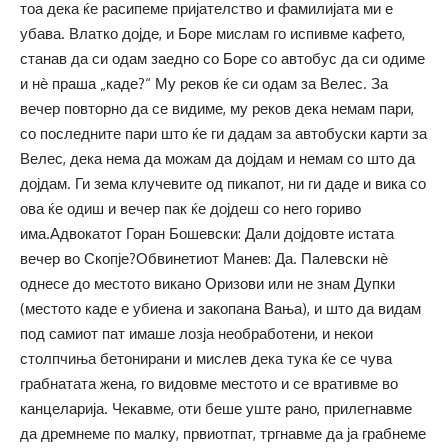
тоа дека ќе расипеме пријателство и фамилијата ми е
убава. Влатко дојде, и Боре мислам го испивме кафето,
станав да си одам заедно со Боре со автобус да си одиме
и нѐ праша „каде?“ Му реков ќе си одам за Велес. За
вечер повторно да се видиме, му реков дека немам пари,
со последните пари што ќе ги дадам за автобуски карти за
Велес, дека нема да можам да дојдам и немам со што да
дојдам. Ги зема клучевите од пикапот, ни ги даде и вика со
ова ќе одиш и вечер пак ќе дојдеш со него гориво
има.Адвокатот Горан Бошевски: Дали дојдовте истата
вечер во Скопје?Обвинетиот Манев: Да. Палевски нѐ
однесе до местото викано Оризови или не знам Дупки
(местото каде е убиена и закопана Вања), и што да видам
под самиот пат имаше лозја необработени, и некои
столпчиња бетонирани и мислев дека тука ќе се чува
грабнатата жена, го видовме местото и се вративме во
канцеларија. Чекавме, оти беше уште рано, прилегнавме
да дремнеме по малку, првиотпат, тргнавме да ја грабнеме