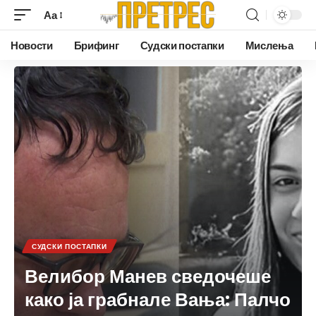
Аа
Новости
Брифинг
Судски постапки
Мислења
СУДСКИ ПОСТАПКИ
Велибор Манев сведочеше
како ја грабнале Вања: Палчо