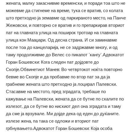
жената, малку закаснивме временски, и поради тоа што не
можевме да стигнеме на време, тука се вратив, со колата
што претходно ја земавме од паркираното место, на Панче
Жежовски, и повторно се вратив и го препаркирав вториот
пат на главната улица на поширок тротоар на главната
улица кон Мааџари. Од десна страна. И си заминавме
после тоа до канцеларија, не се задржавме многу, и од
таму продолживме до Велес со пикапот ‘кангу’.Адвокатот
Горан Бошевски: Кога следен пат дојдовте до
Скопје.Обвинетиот Манев: Во четвртокот ноќта повторно
бевме во Скопје и да пробавме по втор пат за да ја
грабнеме жената што претходно ја лоцирал Палевски.
Стасавме на местото, пред зградата, требаше по
кажување на Палевски, жената да се бутне по скалите по
излезот, да се бутне во нискиот дел она зградата и таму
да сме ја врзувале. Ми дојде дека од еден до дуќаните.
излезе жена, па така се одложи и вториот пат
грбнувањето.Адвокатот Горан Бошевски: Која особа