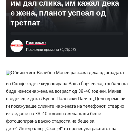
им дал слика, им кажал дека
е жена, планот успеал од
третпат
Претрес.мк
Последни промени 30/09/2025
Обвинетиот Велибор Манев раскажа дека од зградата
во Скопје каде е киднапирана Вања Ѓорчевска, требало да
биде изнесена жена на возраст од 38-40 години. Манев
сведочеше дека Љупчо Палевски Палчо: „Цело време ни
ги покажуваше сликите на жената на телефонот, стварно
изгледаше на 38-40 годишна жена дали беше
фотошопирана важно староста не беше за
дете“.Интегрално, „Скопје1“ го пренесува распитот на