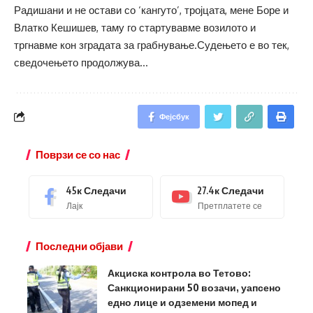
Радишани и не остави со ‘кангуто’, тројцата, мене Боре и
Влатко Кешишев, таму го стартувавме возилото и
тргнавме кон зградата за грабнување.Судењето е во тек,
сведочењето продолжува…
Фејсбук
Поврзи се со нас
45к
Следачи
27.4к
Следачи
Лајк
Претплатете се
Последни објави
Акциска контрола во Тетово:
Санкционирани 50 возачи, уапсено
едно лице и одземени мопед и