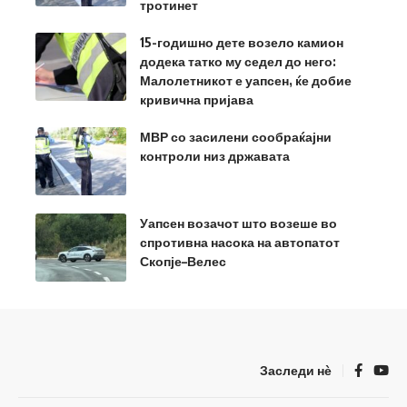
тротинет
15-годишно дете возело камион
додека татко му седел до него:
Малолетникот е уапсен, ќе добие
кривична пријава
МВР со засилени сообраќајни
контроли низ државата
Уапсен возачот што возеше во
спротивна насока на автопатот
Скопје–Велес
Заследи нѐ