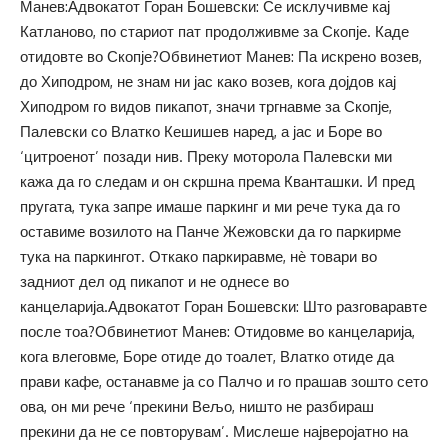
Манев:Адвокатот Горан Бошевски: Се исклучивме кај
Катланово, по стариот пат продолживме за Скопје. Каде
отидовте во Скопје?Обвинетиот Манев: Па искрено возев,
до Хиподром, не знам ни јас како возев, кога дојдов кај
Хиподром го видов пикапот, значи тргнавме за Скопје,
Палевски со Влатко Кешишев наред, а јас и Боре во
‘цитроенот’ позади нив. Преку моторола Палевски ми
кажа да го следам и он скршна према Кванташки. И пред
пругата, тука запре имаше паркинг и ми рече тука да го
оставиме возилото на Панче Жежовски да го паркирме
тука на паркингот. Откако паркиравме, нѐ товари во
задниот дел од пикапот и не однесе во
канцеларија.Адвокатот Горан Бошевски: Што разговаравте
после тоа?Обвинетиот Манев: Отидовме во канцеларија,
кога влеговме, Боре отиде до тоалет, Влатко отиде да
прави кафе, останавме ја со Палчо и го прашав зошто сето
ова, он ми рече ‘прекини Вељо, ништо не разбираш
прекини да не се повторувам’. Мислеше најверојатно на