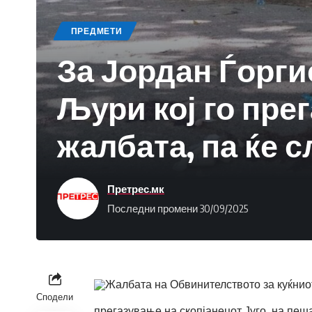
ПРЕДМЕТИ
За Јордан Ѓорги
Љури кој го прег
жалбата, па ќе 
Претрес.мк
Последни промени 30/09/2025
Жалбата на Обвинителството за куќнио
Сподели
прегазување на скопјанецот Југо, на пеша