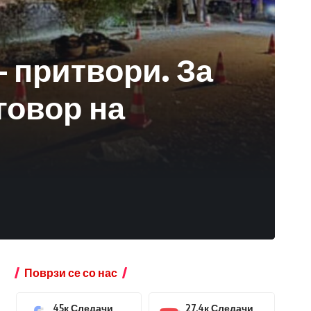
– притвори. За
говор на
Поврзи се со нас
45к
Следачи
27.4к
Следачи