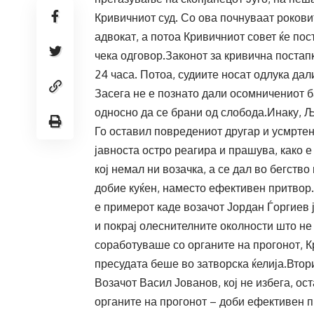
Кривичниот суд. Со ова почнуваат рокови
адвокат, а потоа Кривичниот совет ќе по
чека одговор.Законот за кривична постап
24 часа. Потоа, судиите носат одлука дал
Засега не е познато дали осомничениот 
односно да се брани од слобода.Инаку, Љ
Го оставил повредениот другар и усмртен
јавноста остро реагира и прашува, како 
кој немал ни возачка, а се дал во бегств
добие куќен, наместо ефективен притвор.
е примерот каде возачот Јордан Ѓоргиев ј
и покрај олеснителните околности што не
соработуваше со органите на прогонот, К
пресудата беше во затворска ќелија.Втор
Возачот Васил Јованов, кој не избега, ос
органите на прогонот – доби ефективен пр