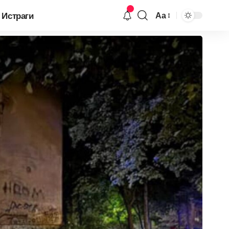
Истраги
Аа