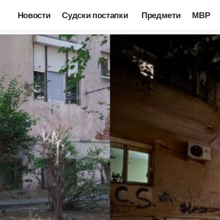
Новости
Судски постапки
Предмети
МВР