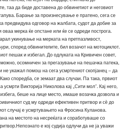
те, таа да биде доставена до обвинетиот и неговиот
стапува. Барање за произнесување е пратено, сега се
ка предвидува одговор на жалбата, судот да добие за
и оваа мерка ќе опстане или ќе се одреди построга.
барал укинување на мерката на претпазливост,
ури, според обвинителите, бил возачот на мотоциклот.
иот пешак и избегал. До одлуката на Кривичен совет,
е можно, осомничен за прегазување на пешачка патека,
о и не укажал помош на сега усмртениот скопјанец – да
Како споредба, се земаат два случаи. Па така, првиот
а усмрти Викторија Николова кај „Сити мол“. Кај него,
 избега, беше на лице место, имаше возачка дозвола и
ривичниот суд му одреди ефективен притвор и сѐ до
иот случај е усмртувањето на Фросина Куланова.
тана на местото на несреќата и соработуваше со
итвор.Непознато е кој судија одлучи да не ја уважи