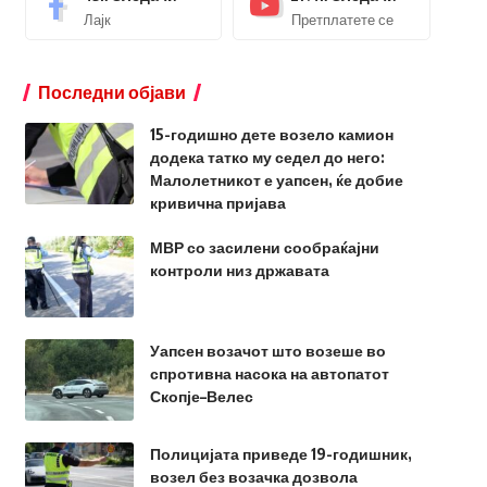
Лајк
Претплатете се
Последни објави
15-годишно дете возело камион
додека татко му седел до него:
Малолетникот е уапсен, ќе добие
кривична пријава
МВР со засилени сообраќајни
контроли низ државата
Уапсен возачот што возеше во
спротивна насока на автопатот
Скопје–Велес
Полицијата приведе 19-годишник,
возел без возачка дозвола