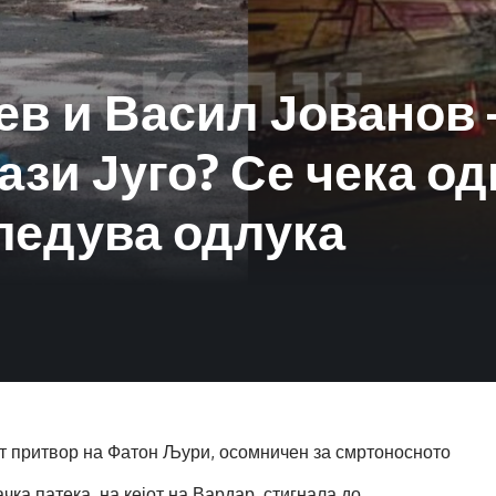
ев и Васил Јованов 
ази Југо? Се чека од
следува одлука
т притвор на Фатон Љури, осомничен за смртоносното
чка патека, на кејот на Вардар, стигнала до