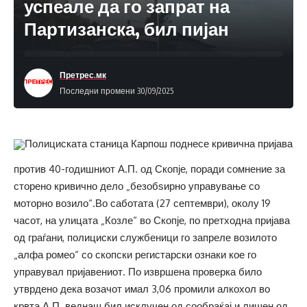
успеале да го запрат на
Партизанска, бил пијан
Претрес.мк
Последни промени 30/09/2025
Полициската станица Карпош поднесе кривична пријава
против 40-годишниот А.П. од Скопје, поради сомнение за
сторено кривично дело „безобѕирно управување со
моторно возило“.Во саботата (27 септември), околу 19
часот, на улицата „Козле“ во Скопје, по претходна пријава
од граѓани, полициски службеници го запреле возилото
„алфа ромео“ со скопски регистарски ознаки кое го
управувал пријавениот. По извршена проверка било
утврдено дека возачот имал 3,06 промили алкохол во
крвта.А.П. веднаш бил исклучен од сообраќај и лишен од