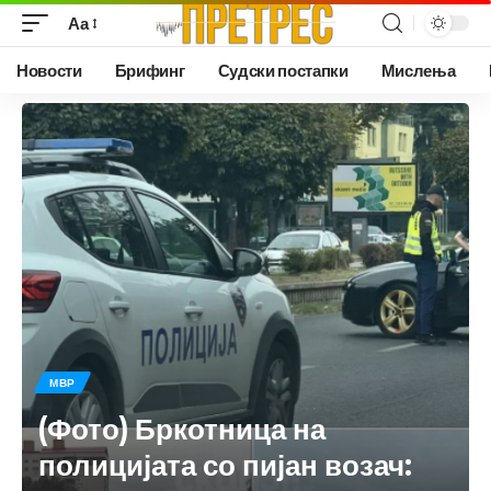
Аа
Новости
Брифинг
Судски постапки
Мислења
МВР
(Фото) Бркотница на
полицијата со пијан возач: