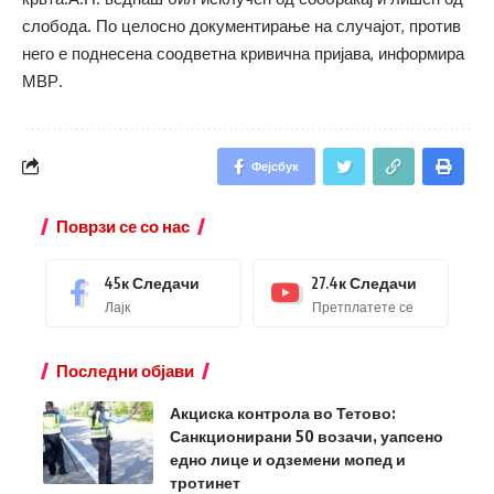
слобода. По целосно документирање на случајот, против
него е поднесена соодветна кривична пријава, информира
МВР.
Фејсбук
Поврзи се со нас
45к
Следачи
27.4к
Следачи
Лајк
Претплатете се
Последни објави
Акциска контрола во Тетово:
Санкционирани 50 возачи, уапсено
едно лице и одземени мопед и
тротинет