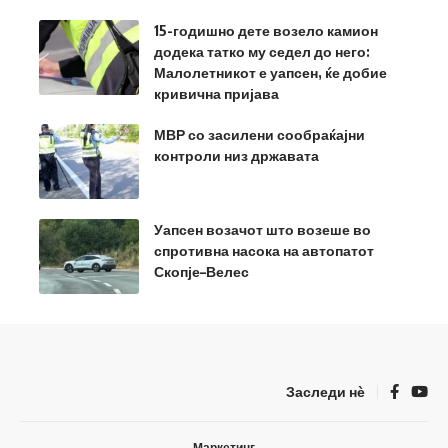
15-годишно дете возело камион
додека татко му седел до него:
Малолетникот е уапсен, ќе добие
кривична пријава
МВР со засилени сообраќајни
контроли низ државата
Уапсен возачот што возеше во
спротивна насока на автопатот
Скопје–Велес
Заследи нѐ
Маркетинг