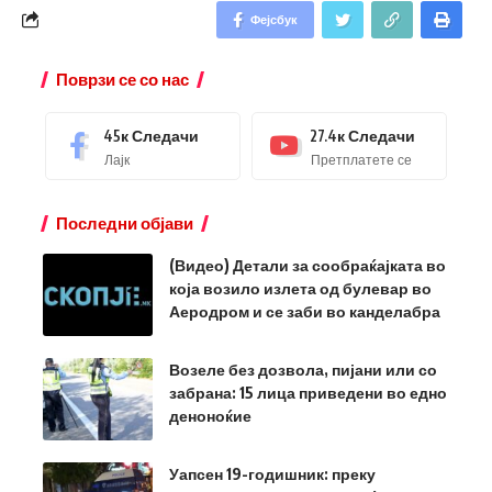
Фејсбук
Поврзи се со нас
45к
Следачи
27.4к
Следачи
Лајк
Претплатете се
Последни објави
(Видео) Детали за сообраќајката во
која возило излета од булевар во
Аеродром и се заби во канделабра
Возеле без дозвола, пијани или со
забрана: 15 лица приведени во едно
деноноќие
Уапсен 19-годишник: преку