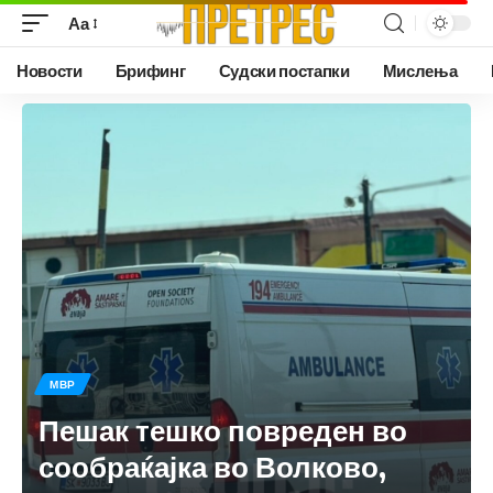
Аа
Новости
Брифинг
Судски постапки
Мислења
МВР
Пешак тешко повреден во
сообраќајка во Волково,