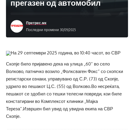
прегазен од автомобил
Претрес.мк
Последни промени 30/09/2025
На 29 септември 2025 година, во 10:40 часот, во СВР
Скопје било пријавено дека на улица „60“ во село
Волково, патничко возило „Фолксваген Фокс“ со скопски
регистарски ознаки, управувано од С.Р. (73) од Скопје,
удрило во пешакот Ц.С. (55) од Волково.Во несреќата,
пешакот се здобил со тешки телесни повреди, кои биле
констатирани во Комплексот клиники „Мајка
Тереза“.Извршен бил увид од увидна екипа на СВР
Скопје.