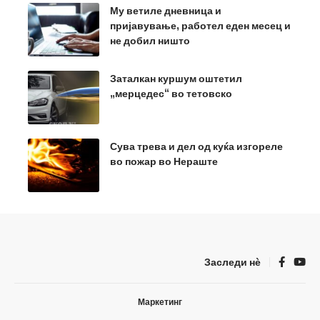
Му ветиле дневница и
пријавување, работел еден месец и
не добил ништо
Заталкан куршум оштетил
„мерцедес“ во тетовско
Сува трева и дел од куќа изгореле
во пожар во Нераште
Заследи нѐ
Маркетинг