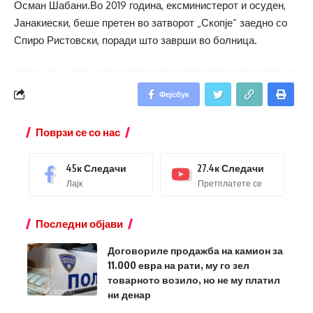
Осман Шабани.Во 2019 година, ексминистерот и осуден,
Јанакиески, беше претен во затворот „Скопје“ заедно со
Спиро Ристовски, поради што заврши во болница.
Фејсбук
Поврзи се со нас
45к
Следачи
27.4к
Следачи
Лајк
Претплатете се
Последни објави
Договориле продажба на камион за
11.000 евра на рати, му го зел
товарното возило, но не му платил
ни денар