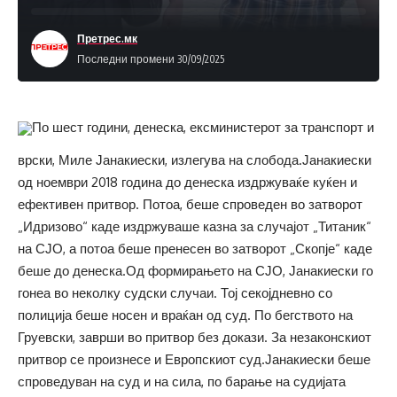
Претрес.мк
Последни промени 30/09/2025
По шест години, денеска, ексминистерот за транспорт и
врски, Миле Јанакиески, излегува на слобода.Јанакиески
од ноември 2018 година до денеска издржуваќе куќен и
ефективен притвор. Потоа, беше спроведен во затворот
„Идризово“ каде издржуваше казна за случајот „Титаник“
на СЈО, а потоа беше пренесен во затворот „Скопје“ каде
беше до денеска.Од формирањето на СЈО, Јанакиески го
гонеа во неколку судски случаи. Тој секојдневно со
полиција беше носен и враќан од суд. По бегството на
Груевски, заврши во притвор без докази. За незаконскиот
притвор се произнесе и Европскиот суд.Јанакиески беше
спроведуван на суд и на сила, по барање на судијата