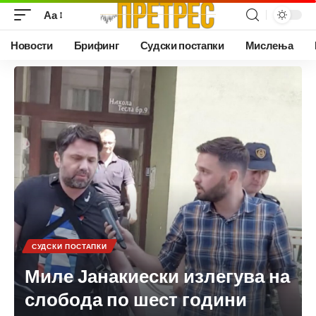
Аа
Новости
Брифинг
Судски постапки
Мислења
СУДСКИ ПОСТАПКИ
Миле Јанакиески излегува на
слобода по шест години