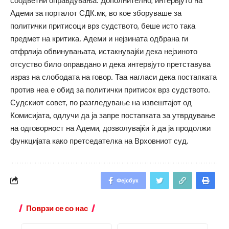
соодветни оправдувања. Дополнително, интервјуто на
Адеми за порталот СДК.мк, во кое зборуваше за
политички притисоци врз судството, беше исто така
предмет на критика. Адеми и нејзината одбрана ги
отфрлија обвинувањата, истакнувајќи дека нејзиното
отсуство било оправдано и дека интервјуто претставува
израз на слободата на говор. Таа нагласи дека постапката
против неа е обид за политички притисок врз судството.
Судскиот совет, по разгледување на извештајот од
Комисијата, одлучи да ја запре постапката за утврдување
на одговорност на Адеми, дозволувајќи ѝ да ја продолжи
функцијата како претседателка на Врховниот суд.
Фејсбук
Поврзи се со нас