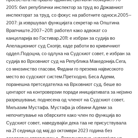
2005: бил републички инспектор за труд во Државниот
инспекторат за труд, со фокус на работните односи.2005–
2007: ја извршувал функцијата секретар на Општина
Врапчиште.2007–2011: работел како адвокат со
канцеларија во Гостивар.2011: е избран за судија во
Апелациониот суд Скопје, каде работи во кривичниот
оддел.Подоцна, со одлука на Судскиот совет, е избран за
судија во Врховниот суд на Република Македонија.Сега,
со мнозинство гласови, Фидани го презема највисокото
место во судскиот систем.Претходно, Беса Адеми,
поранешна претседателка на Врховниот суд, беше во
центарот на контроверзии поради иницијативата за нејзино
разрешување, поднесена од членот на Судскиот совет,
Миљазим Мустафа. Мустафа ја обвини Адеми за
непочитување на обврските како член по функција во
Судскиот совет, наведувајќи дека таа не присуствувала
на 21 седница од мај до октомври 2023 година без