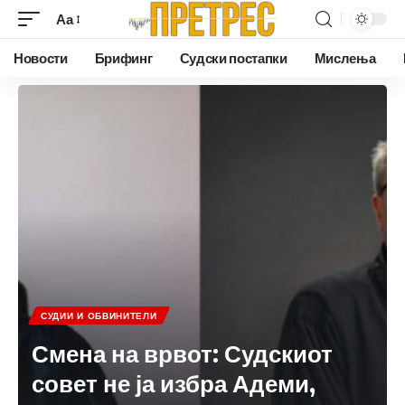
Аа
Новости
Брифинг
Судски постапки
Мислења
СУДИИ И ОБВИНИТЕЛИ
Смена на врвот: Судскиот
совет не ја избра Адеми,