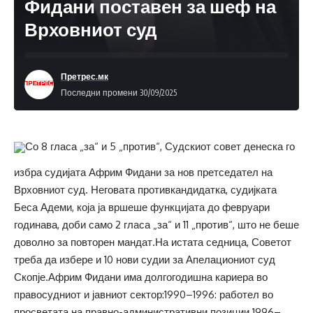
Фидани поставен за шеф на
Врховниот суд
Претрес.мк
Последни промени 30/09/2025
Со 8 гласа „за“ и 5 „против“, Судскиот совет денеска го
избра судијата Африм Фидани за нов претседател на
Врховниот суд. Неговата противкандидатка, судијката
Беса Адеми, која ја вршеше функцијата до февруари
годинава, доби само 2 гласа „за“ и 11 „против“, што не беше
доволно за повторен мандат.На истата седница, Советот
треба да избере и 10 нови судии за Апелациониот суд
Скопје.Африм Фидани има долгогодишна кариера во
правосудниот и јавниот сектор:1990–1996: работел во
просветата на правно-административни позиции.1996–