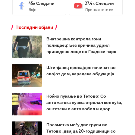
45к
Следачи
27.4к
Следачи
Лајк
Претплатете се
Последни објави
Внатрешна контрола гони
полицаец: Без причина удрил
приведено лице во Градски парк
Штипјанец пронајден починат во
својот дом, наредена обдукција
Ноќно пукање во Тетово: Со
автоматска пушка стрелал кон куќа,
оштетени и автомобил и двор
Пресметка меѓу две групи во
Тетово, двајца 20-годишници со