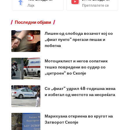
Лајк
Претплатете се
Последни објави
Лишен од слобода возачот кој со
„фиат пунто“ прегази пешак и
побегна
Мотоциклист и негов сопатник
тешко повредени во судир со
„цитроен“ во Скопје
Со „фиат“ удрил 48-годишна жена
и избегал од местото на несреќата
Марихуана откриена во кругот на
Затворот Скопје