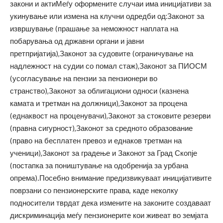
закони и актиМеѓу оформените случаи има иницијативи за
укинување или измена на клучни одредби од:Законот за
извршување (прашање за неможност наплата на
побарувања од државни органи и јавни
претпријатија),Законот за судовите (ограничување на
надлежност на судии со помал стаж),Законот за ПИОСМ
(усогласување на пензии за пензионери во
странство),Законот за облигациони односи (казнена
камата и третман на должници),Законот за процена
(еднаквост на проценувачи),Законот за стоковите резерви
(правна сигурност),Законот за средното образование
(право на бесплатен превоз и еднаков третман на
ученици),Законот за градење и Законот за Град Скопје
(постапка за поништување на одобренија за урбана
опрема).Посебно внимание предизвикуваат иницијативите
поврзани со пензионерските права, каде неколку
подносители тврдат дека измените на законите создаваат
дискриминација меѓу пензионерите кои живеат во земјата