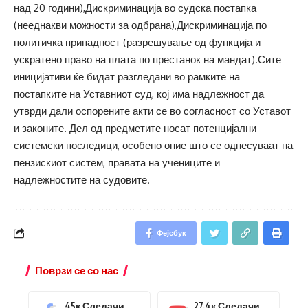
над 20 години),Дискриминација во судска постапка
(нееднакви можности за одбрана),Дискриминација по
политичка припадност (разрешување од функција и
ускратено право на плата по престанок на мандат).Сите
иницијативи ќе бидат разгледани во рамките на
постапките на Уставниот суд, кој има надлежност да
утврди дали оспорените акти се во согласност со Уставот
и законите. Дел од предметите носат потенцијални
системски последици, особено оние што се однесуваат на
пензискиот систем, правата на учениците и
надлежностите на судовите.
Фејсбук
Поврзи се со нас
45к
Следачи
27.4к
Следачи