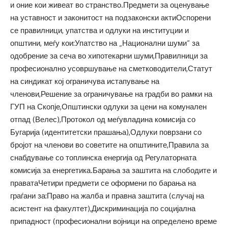
и оние кои живеат во странство.Предмети за оценување
на уставност и законитост на подзаконски актиОспорени
се правилници, упатства и одлуки на институции и
општини, меѓу кои:Упатство на „Национални шуми“ за
одобрение за сеча во хипотекарни шуми,Правилници за
професионално усовршување на сметководители,Статут
на синдикат кој ограничува истапување на
членови,Решение за ограничување на градби во рамки на
ГУП на Скопје,Општински одлуки за цени на комунален
отпад (Велес),Протокол од меѓувладина комисија со
Бугарија (идентитетски прашања),Одлуки поврзани со
бројот на членови во советите на општините,Правила за
снабдување со топлинска енергија од Регулаторната
комисија за енергетика.Барања за заштита на слободите и
праватаЧетири предмети се оформени по барања на
граѓани за:Право на жалба и правна заштита (случај на
асистент на факултет),Дискриминација по социјална
припадност (професионални војници на определено време