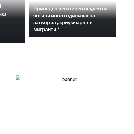
н
Приведен неготинец осуден на
во
четири ипол години казна
затвор за „криумчарење
мигранти“
П
Create an Amazing
Newspaper