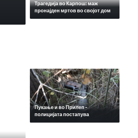
Трагедија во Карпош: маж
пронајден мртов во својот дом
П
Пукање и во Прилеп –
полицијата постапува