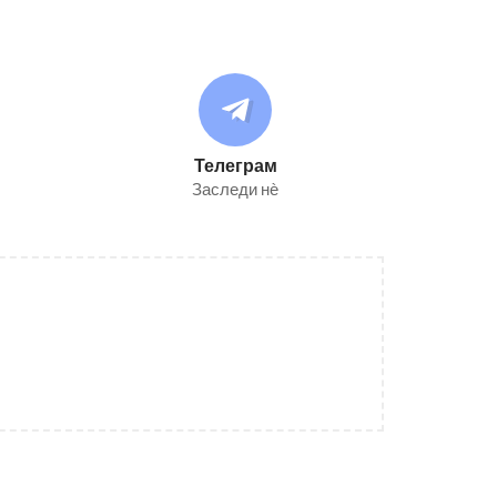
Телеграм
Заследи нѐ