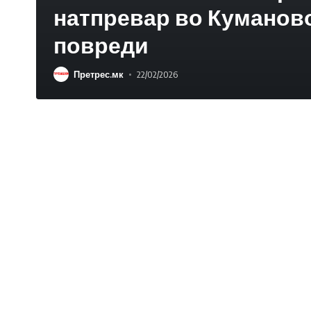
натпревар во Куманово
повреди
Претрес.мк
22/02/2026