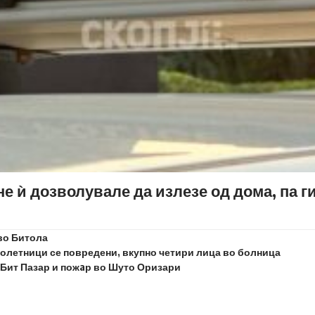
е ѝ дозволувале да излезе од дома, па г
во Битола
олетници се повредени, вкупно четири лица во болница
а Бит Пазар и пожaр во Шуто Оризари