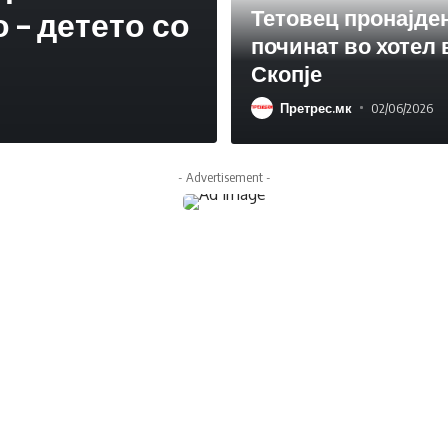
Тетовец пронајде
 – детето со
починат во хотел 
Скопје
Претрес.мк
03/08/2024
Претрес.мк
02/06/2026
- Advertisement -