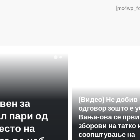
[mc4wp_fo
(Видео) Не добив
вен за
одговор зошто е 
л пари од
Вања-ова се први
зборови на татко 
есто на
соопштување на