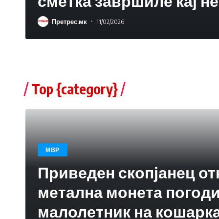
сметка завршиле кај не
Претрес.мк
11/02/2026
Top {category}
МВР
Приведен скопјанец от
метална монета погод
малолетник на кошарк