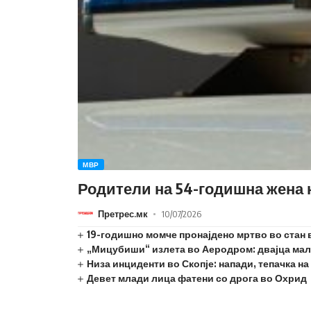
МВР
Родители на 54-годишна жена н
Претрес.мк
10/07/2026
19-годишно момче пронајдено мртво во стан 
„Мицубиши“ излета во Аеродром: двајца мал
Низа инциденти во Скопје: напади, тепачка н
Девет млади лица фатени со дрога во Охрид