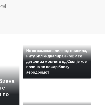
rm]
Не се самозапалил под присила,
ниту бил киднапиран – МВР со
детали за момчето од Скопје кое
почина по пожар близу
аеродромот
убиена
те
и по