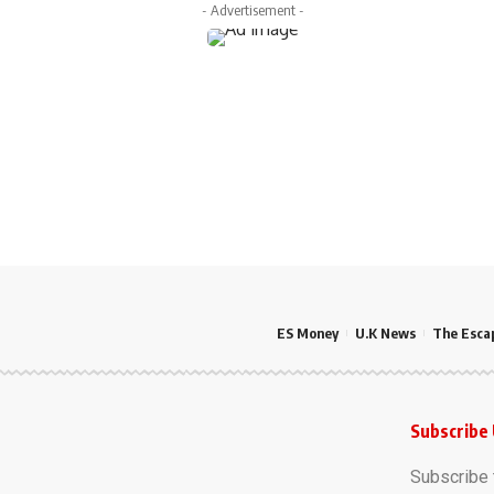
- Advertisement -
ES Money
U.K News
The Esca
Subscribe
Subscribe t