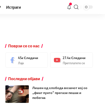
Р
Истраги
Поврзи се со нас
45к
Следачи
27.4к
Следачи
Лајк
Претплатете се
Последни објави
Лишен од слобода возачот кој со
„фиат пунто“ прегази пешак и
побегна