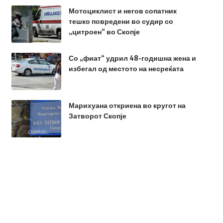
Мотоциклист и негов сопатник
тешко повредени во судир со
„цитроен“ во Скопје
Со „фиат“ удрил 48-годишна жена и
избегал од местото на несреќата
Марихуана откриена во кругот на
Затворот Скопје