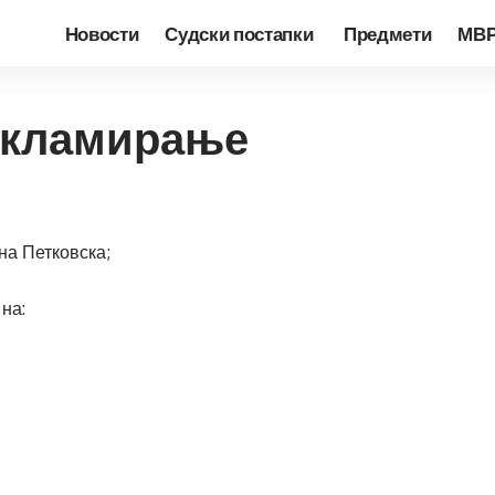
Новости
Судски постапки
Предмети
МВ
екламирање
на Петковска;
на: